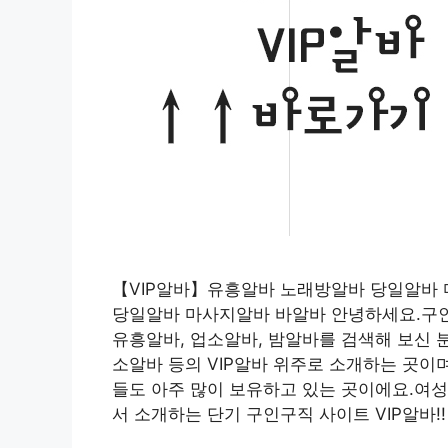
【VIP알바】유흥알바 노래방알바 당일알바 
당일알바 마사지알바 바알바 안녕하세요.구인구
유흥알바, 업소알바, 밤알바를 검색해 보신 분들
소알바 등의 VIP알바 위주로 소개하는 곳이
들도 아주 많이 보유하고 있는 곳이에요.여
서 소개하는 단기 구인구직 사이트 VIP알바!