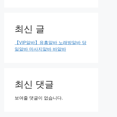
최신 글
【VIP알바】유흥알바 노래방알바 당
일알바 마사지알바 바알바
최신 댓글
보여줄 댓글이 없습니다.