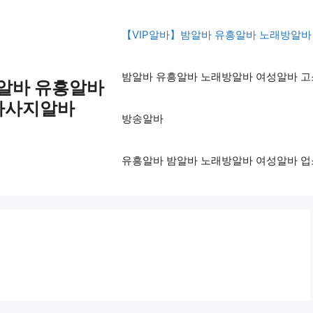
【VIP알바】밤알바 유흥알바 노래방알바
밤알바 유흥알바 노래방알바 여성알바 
밤알바 유흥알바
마사지알바
방송알바
유흥알바 밤알바 노래방알바 여성알바 업