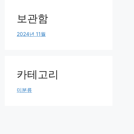
보관함
2024년 11월
카테고리
미분류