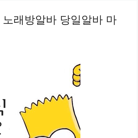
 노래방알바 당일알바 마